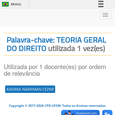
BRASIL
Simplifique!
Nave
Comunica BR
Participe
Acesso à informação
Palavra-chave: TEORIA GERAL
Legislação
DO DIREITO
utilizada 1 vez(es)
Canais
Utilizada por 1 docente(es) por ordem
de relevância
ANDREA NARRIMAN CEZNE
Copyright © 2017-2026 CPD-UFSM. Todos os direitos reservados.