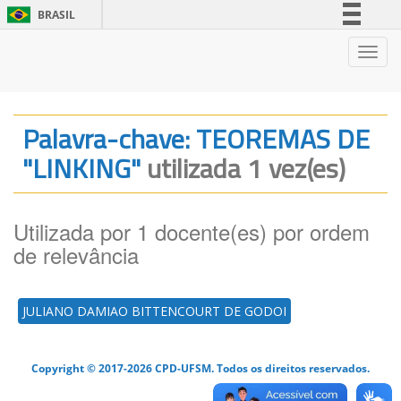
BRASIL
Simplifique!
Nave
Comunica BR
Participe
Acesso à informação
Palavra-chave: TEOREMAS DE
Legislação
"LINKING"
utilizada 1 vez(es)
Canais
Utilizada por 1 docente(es) por ordem
de relevância
JULIANO DAMIAO BITTENCOURT DE GODOI
Copyright © 2017-2026 CPD-UFSM. Todos os direitos reservados.