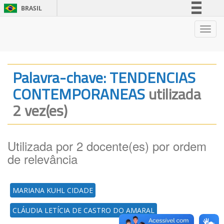
BRASIL
Simplifique!
Nave
Comunica BR
Participe
Acesso à informação
Palavra-chave: TENDENCIAS
Legislação
CONTEMPORANEAS
utilizada
Canais
2 vez(es)
Utilizada por 2 docente(es) por ordem
de relevância
MARIANA KUHL CIDADE
CLÁUDIA LETÍCIA DE CASTRO DO AMARAL