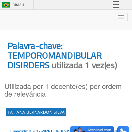
BRASIL
Simplifique!
Nave
Comunica BR
Participe
Acesso à informação
Palavra-chave:
Legislação
TEMPOROMANDIBULAR
Canais
DISIRDERS
utilizada 1 vez(es)
Utilizada por 1 docente(es) por ordem
de relevância
TATIANA BERNARDON SILVA
Copyright © 2017-2026 CPD-UFSM. Todos os direitos reservados.