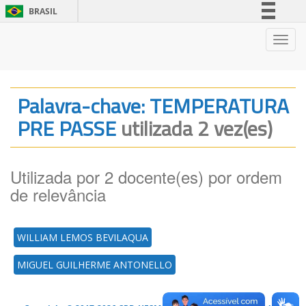
BRASIL
Simplifique!
Nave
Comunica BR
Participe
Acesso à informação
Palavra-chave: TEMPERATURA
Legislação
PRE PASSE
utilizada 2 vez(es)
Canais
Utilizada por 2 docente(es) por ordem
de relevância
WILLIAM LEMOS BEVILAQUA
MIGUEL GUILHERME ANTONELLO