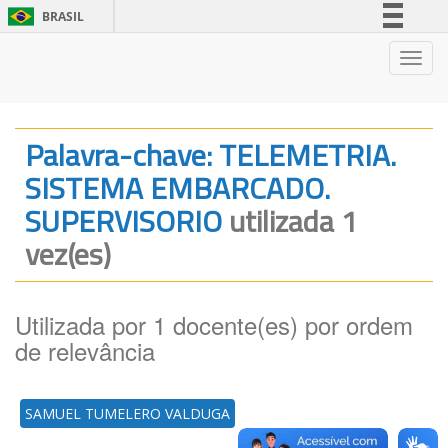
BRASIL
Simplifique!
Nave
Comunica BR
Participe
Acesso à informação
Palavra-chave: TELEMETRIA.
Legislação
SISTEMA EMBARCADO.
Canais
SUPERVISORIO
utilizada 1
vez(es)
Utilizada por 1 docente(es) por ordem
de relevância
SAMUEL TUMELERO VALDUGA