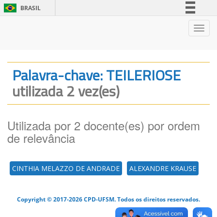
BRASIL
Simplifique!
Nave
Comunica BR
Participe
Acesso à informação
Palavra-chave: TEILERIOSE
Legislação
utilizada 2 vez(es)
Canais
Utilizada por 2 docente(es) por ordem
de relevância
CINTHIA MELAZZO DE ANDRADE
ALEXANDRE KRAUSE
Copyright © 2017-2026 CPD-UFSM. Todos os direitos reservados.