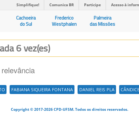
Simplifique!
Comunica BR
Participe
Acesso à infor
Cachoeira
Frederico
Palmeira
do Sul
Westphalen
das Missões
zada 6 vez(es)
 relevância
TO
FABIANA SIQUEIRA FONTANA
DANIEL REIS PLA
CÂNDIC
Copyright © 2017-2026 CPD-UFSM. Todos os direitos reservados.