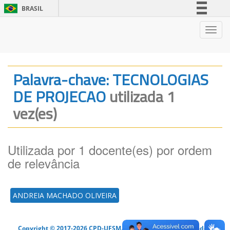
BRASIL
Simplifique!
Nave
Comunica BR
Participe
Acesso à informação
Palavra-chave: TECNOLOGIAS
Legislação
DE PROJECAO
utilizada 1
Canais
vez(es)
Utilizada por 1 docente(es) por ordem
de relevância
ANDREIA MACHADO OLIVEIRA
Copyright © 2017-2026 CPD-UFSM. Todos os direitos reservados.