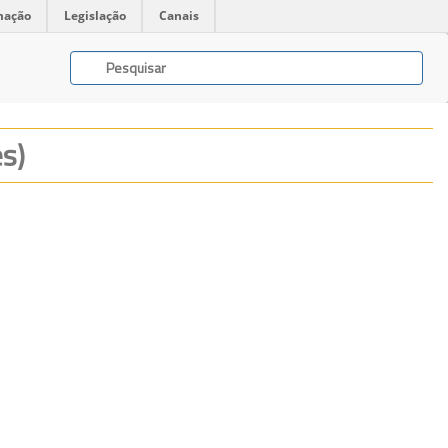
mação
Legislação
Canais
es)