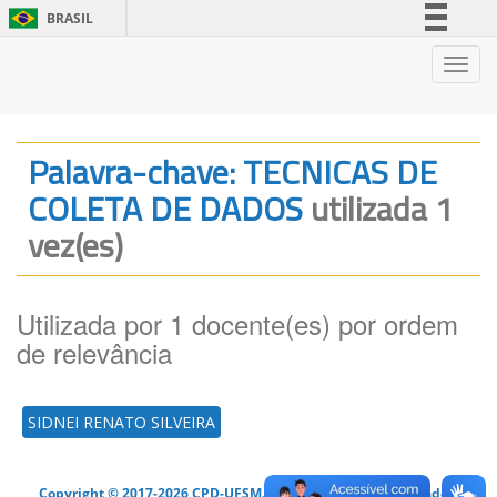
BRASIL
Simplifique!
Nave
Comunica BR
Participe
Acesso à informação
Palavra-chave: TECNICAS DE
Legislação
COLETA DE DADOS
utilizada 1
Canais
vez(es)
Utilizada por 1 docente(es) por ordem
de relevância
SIDNEI RENATO SILVEIRA
Copyright © 2017-2026 CPD-UFSM. Todos os direitos reservados.