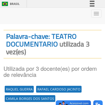
BRASIL
Simplifique!
Nave
Comunica BR
Participe
Acesso à informação
Palavra-chave: TEATRO
Legislação
DOCUMENTARIO
utilizada 3
Canais
vez(es)
Utilizada por 3 docente(es) por ordem
de relevância
RAQUEL GUERRA
RAFAEL CARDOSO JACINTO
CAMILA BORGES DOS SANTOS