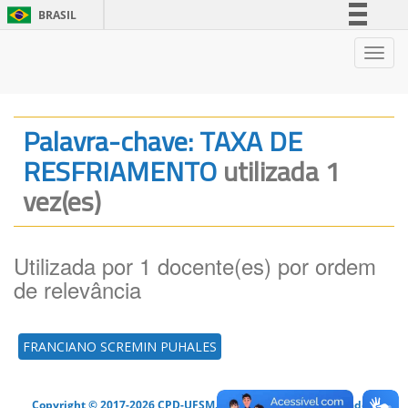
BRASIL
Simplifique!
Nave
Comunica BR
Participe
Acesso à informação
Palavra-chave: TAXA DE
Legislação
RESFRIAMENTO
utilizada 1
Canais
vez(es)
Utilizada por 1 docente(es) por ordem
de relevância
FRANCIANO SCREMIN PUHALES
Copyright © 2017-2026 CPD-UFSM. Todos os direitos reservados.