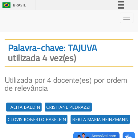
BRASIL
Simplifique!
Nave
Comunica BR
Participe
Acesso à informação
Palavra-chave: TAJUVA
Legislação
utilizada 4 vez(es)
Canais
Utilizada por 4 docente(es) por ordem
de relevância
TALITA BALDIN
CRISTIANE PEDRAZZI
CLOVIS ROBERTO HASELEIN
BERTA MARIA HEINZMANN