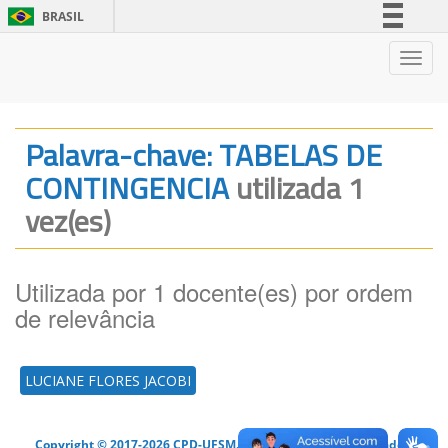
BRASIL
Simplifique!
Nave
Comunica BR
Participe
Acesso à informação
Palavra-chave: TABELAS DE
Legislação
CONTINGENCIA
utilizada 1
Canais
vez(es)
Utilizada por 1 docente(es) por ordem
de relevância
LUCIANE FLORES JACOBI
Copyright © 2017-2026 CPD-UFSM. Todos os direitos reservados.