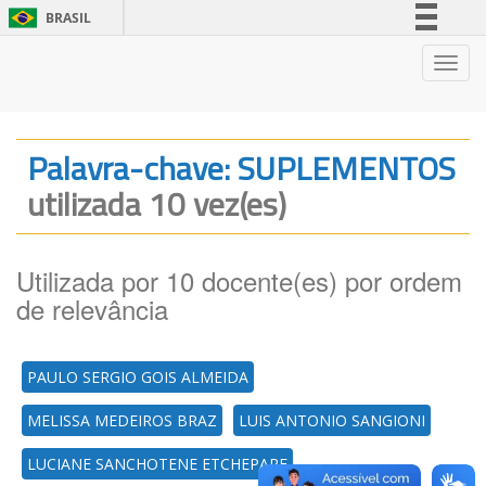
BRASIL
Simplifique!
Nave
Comunica BR
Participe
Acesso à informação
Palavra-chave: SUPLEMENTOS
Legislação
utilizada 10 vez(es)
Canais
Utilizada por 10 docente(es) por ordem
de relevância
PAULO SERGIO GOIS ALMEIDA
MELISSA MEDEIROS BRAZ
LUIS ANTONIO SANGIONI
LUCIANE SANCHOTENE ETCHEPARE