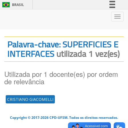
BRASIL
Simplifique!
Nave
Comunica BR
Participe
Acesso à informação
Palavra-chave: SUPERFICIES E
Legislação
INTERFACES
utilizada 1 vez(es)
Canais
Utilizada por 1 docente(es) por ordem
de relevância
CRISTIANO GIACOMELLI
Copyright © 2017-2026 CPD-UFSM. Todos os direitos reservados.