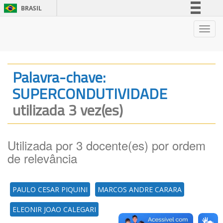
BRASIL
Simplifique!
Nave
Comunica BR
Participe
Acesso à informação
Palavra-chave:
Legislação
SUPERCONDUTIVIDADE
Canais
utilizada 3 vez(es)
Utilizada por 3 docente(es) por ordem
de relevância
PAULO CESAR PIQUINI
MARCOS ANDRE CARARA
ELEONIR JOAO CALEGARI