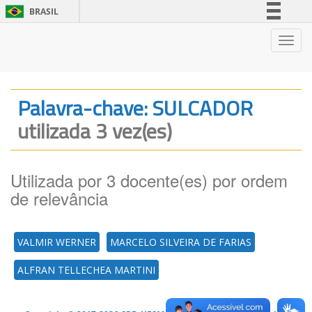
BRASIL
Simplifique!
Nave
Comunica BR
Participe
Acesso à informação
Palavra-chave: SULCADOR
Legislação
utilizada 3 vez(es)
Canais
Utilizada por 3 docente(es) por ordem
de relevância
VALMIR WERNER
MARCELO SILVEIRA DE FARIAS
ALFRAN TELLECHEA MARTINI