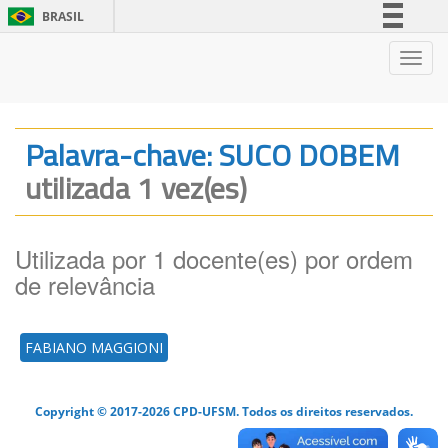
BRASIL
Simplifique!
Nave
Comunica BR
Participe
Acesso à informação
Palavra-chave: SUCO DOBEM
Legislação
utilizada 1 vez(es)
Canais
Utilizada por 1 docente(es) por ordem
de relevância
FABIANO MAGGIONI
Copyright © 2017-2026 CPD-UFSM. Todos os direitos reservados.