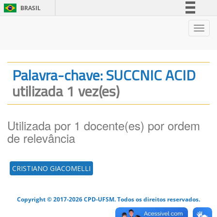
BRASIL
Simplifique!
Nave
Comunica BR
Participe
Acesso à informação
Palavra-chave: SUCCNIC ACID
Legislação
utilizada 1 vez(es)
Canais
Utilizada por 1 docente(es) por ordem
de relevância
CRISTIANO GIACOMELLI
Copyright © 2017-2026 CPD-UFSM. Todos os direitos reservados.