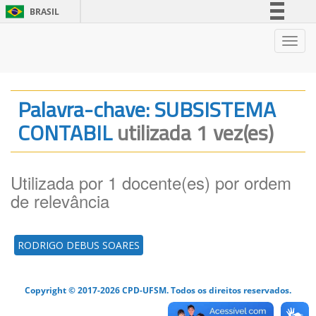
BRASIL
Simplifique!
Nave
Comunica BR
Participe
Acesso à informação
Palavra-chave: SUBSISTEMA
Legislação
CONTABIL
utilizada 1 vez(es)
Canais
Utilizada por 1 docente(es) por ordem
de relevância
RODRIGO DEBUS SOARES
Copyright © 2017-2026 CPD-UFSM. Todos os direitos reservados.