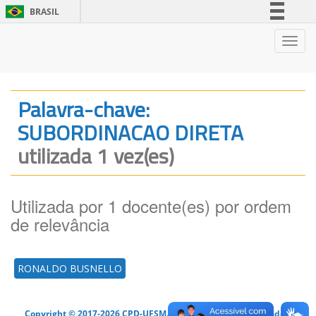
BRASIL
Simplifique!
Nave
Comunica BR
Participe
Acesso à informação
Palavra-chave:
Legislação
SUBORDINACAO DIRETA
Canais
utilizada 1 vez(es)
Utilizada por 1 docente(es) por ordem
de relevância
RONALDO BUSNELLO
Copyright © 2017-2026 CPD-UFSM. Todos os direitos reservados.