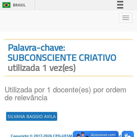
BRASIL
Simplifique!
Nave
Comunica BR
Participe
Acesso à informação
Palavra-chave:
Legislação
SUBCONSCIENTE CRIATIVO
Canais
utilizada 1 vez(es)
Utilizada por 1 docente(es) por ordem
de relevância
SILVANA BAGGIO AVILA
Copyright © 2017-2026 CPD-UFSM. Todos os direitos reservados.