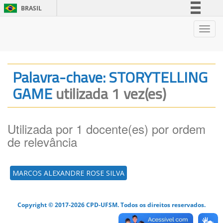
BRASIL
Simplifique!
Nave
Comunica BR
Participe
Acesso à informação
Palavra-chave: STORYTELLING
Legislação
GAME
utilizada 1 vez(es)
Canais
Utilizada por 1 docente(es) por ordem
de relevância
MARCOS ALEXANDRE ROSE SILVA
Copyright © 2017-2026 CPD-UFSM. Todos os direitos reservados.