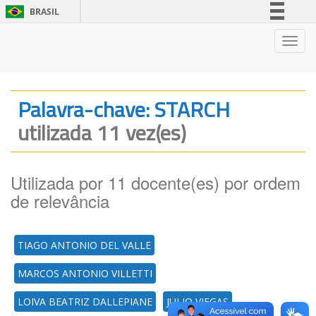
BRASIL
Simplifique!
Nave
Comunica BR
Participe
Acesso à informação
Palavra-chave: STARCH
Legislação
utilizada 11 vez(es)
Canais
Utilizada por 11 docente(es) por ordem
de relevância
TIAGO ANTONIO DEL VALLE
MARCOS ANTONIO VILLETTI
LOIVA BEATRIZ DALLEPIANE
JULIO VIEGAS