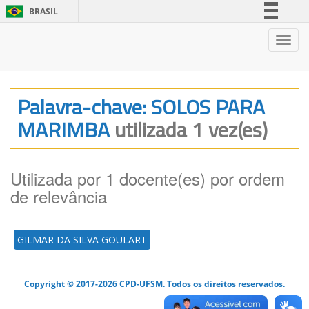
BRASIL
Simplifique!
Nave
Comunica BR
Participe
Acesso à informação
Palavra-chave: SOLOS PARA
Legislação
MARIMBA
utilizada 1 vez(es)
Canais
Utilizada por 1 docente(es) por ordem
de relevância
GILMAR DA SILVA GOULART
Copyright © 2017-2026 CPD-UFSM. Todos os direitos reservados.