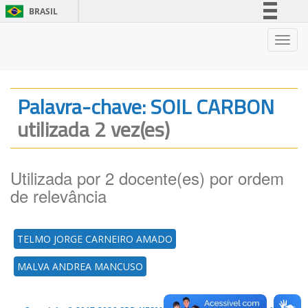
BRASIL
Simplifique!
Nave
Comunica BR
Participe
Acesso à informação
Palavra-chave: SOIL CARBON
Legislação
utilizada 2 vez(es)
Canais
Utilizada por 2 docente(es) por ordem
de relevância
TELMO JORGE CARNEIRO AMADO
MALVA ANDREA MANCUSO