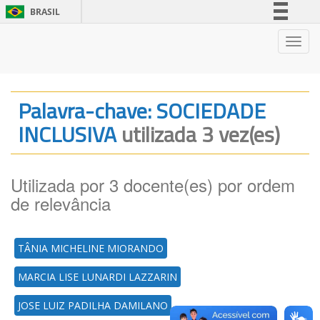
BRASIL
Simplifique!
Nave
Comunica BR
Participe
Acesso à informação
Palavra-chave: SOCIEDADE
Legislação
INCLUSIVA
utilizada 3 vez(es)
Canais
Utilizada por 3 docente(es) por ordem
de relevância
TÂNIA MICHELINE MIORANDO
MARCIA LISE LUNARDI LAZZARIN
JOSE LUIZ PADILHA DAMILANO