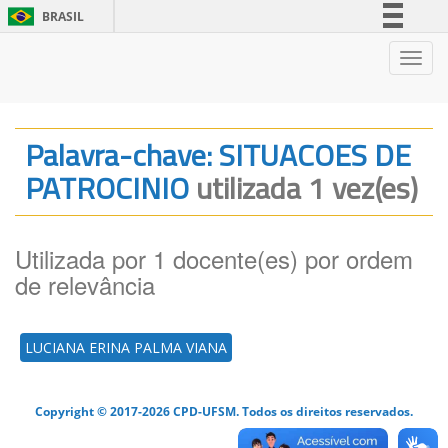
BRASIL
Simplifique!
Nave
Comunica BR
Participe
Acesso à informação
Palavra-chave: SITUACOES DE
Legislação
PATROCINIO
utilizada 1 vez(es)
Canais
Utilizada por 1 docente(es) por ordem
de relevância
LUCIANA ERINA PALMA VIANA
Copyright © 2017-2026 CPD-UFSM. Todos os direitos reservados.