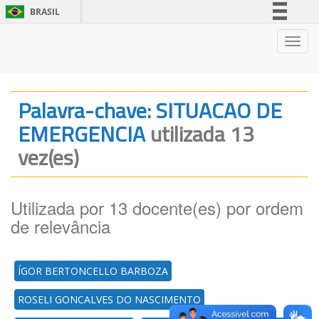
BRASIL
Simplifique!
Nave
Comunica BR
Participe
Acesso à informação
Palavra-chave: SITUACAO DE
Legislação
EMERGENCIA
utilizada 13
Canais
vez(es)
Utilizada por 13 docente(es) por ordem
de relevância
ÍGOR BERTONCELLO BARBOZA
ROSELI GONCALVES DO NASCIMENTO