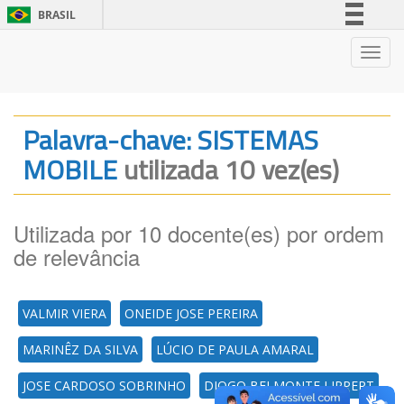
BRASIL
Simplifique!
Nave
Comunica BR
Participe
Acesso à informação
Palavra-chave: SISTEMAS
Legislação
MOBILE
utilizada 10 vez(es)
Canais
Utilizada por 10 docente(es) por ordem
de relevância
VALMIR VIERA
ONEIDE JOSE PEREIRA
MARINÊZ DA SILVA
LÚCIO DE PAULA AMARAL
JOSE CARDOSO SOBRINHO
DIOGO BELMONTE LIPPERT