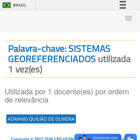
BRASIL
Simplifique!
Nave
Comunica BR
Participe
Acesso à informação
Palavra-chave: SISTEMAS
Legislação
GEOREFERENCIADOS
utilizada
Canais
1 vez(es)
Utilizada por 1 docente(es) por ordem
de relevância
ADRIANO QUILIÃO DE OLIVEIRA
Copyright © 2017-2026 CPD-UFSM. Todos os direitos reservados.