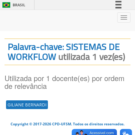
BRASIL
Simplifique!
Nave
Comunica BR
Participe
Acesso à informação
Palavra-chave: SISTEMAS DE
Legislação
WORKFLOW
utilizada 1 vez(es)
Canais
Utilizada por 1 docente(es) por ordem
de relevância
GILIANE BERNARDI
Copyright © 2017-2026 CPD-UFSM. Todos os direitos reservados.