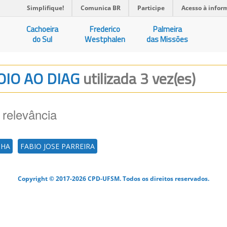
Simplifique!
Comunica BR
Participe
Acesso à infor
Cachoeira
Frederico
Palmeira
do Sul
Westphalen
das Missões
POIO AO DIAG
utilizada 3 vez(es)
 relevância
NHA
FABIO JOSE PARREIRA
Copyright © 2017-2026 CPD-UFSM. Todos os direitos reservados.