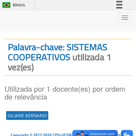
BRASIL
Simplifique!
Nave
Comunica BR
Participe
Acesso à informação
Palavra-chave: SISTEMAS
Legislação
COOPERATIVOS
utilizada 1
Canais
vez(es)
Utilizada por 1 docente(es) por ordem
de relevância
GILIANE BERNARDI
Copyright © 2017-2026 CPD-UFSM. Todos os direitos reservados.