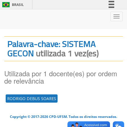
BRASIL
Simplifique!
Nave
Comunica BR
Participe
Acesso à informação
Palavra-chave: SISTEMA
Legislação
GECON
utilizada 1 vez(es)
Canais
Utilizada por 1 docente(es) por ordem
de relevância
RODRIGO DEBUS SOARES
Copyright © 2017-2026 CPD-UFSM. Todos os direitos reservados.