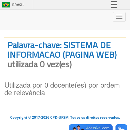
BRASIL
Simplifique!
Nave
Comunica BR
Participe
Acesso à informação
Palavra-chave: SISTEMA DE
Legislação
INFORMACAO (PAGINA WEB)
Canais
utilizada 0 vez(es)
Utilizada por 0 docente(es) por ordem
de relevância
Copyright © 2017-2026 CPD-UFSM. Todos os direitos reservados.