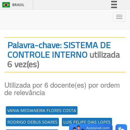
BRASIL
Simplifique!
Nave
Comunica BR
Participe
Acesso à informação
Palavra-chave: SISTEMA DE
Legislação
CONTROLE INTERNO
utilizada
Canais
6 vez(es)
Utilizada por 6 docente(es) por ordem
de relevância
VANIA MEDIANEIRA FLORES COSTA
RODRIGO DEBUS SOARES
LUIS FELIPE DIAS LOPES