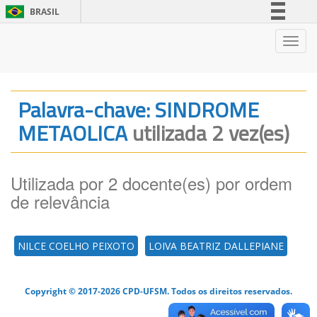
BRASIL
Simplifique!
Nave
Comunica BR
Participe
Acesso à informação
Palavra-chave: SINDROME
Legislação
METAOLICA
utilizada 2 vez(es)
Canais
Utilizada por 2 docente(es) por ordem
de relevância
NILCE COELHO PEIXOTO
LOIVA BEATRIZ DALLEPIANE
Copyright © 2017-2026 CPD-UFSM. Todos os direitos reservados.