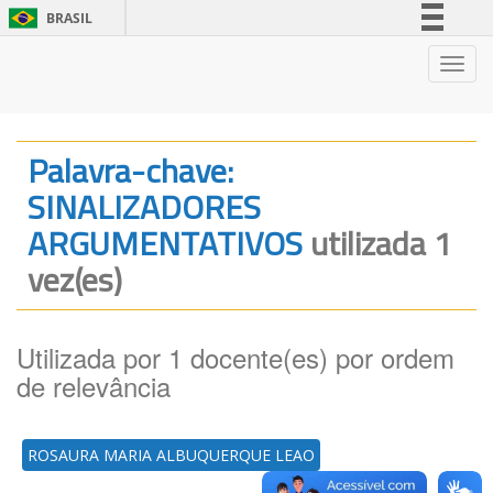
BRASIL
Simplifique!
Nave
Comunica BR
Participe
Acesso à informação
Palavra-chave:
Legislação
SINALIZADORES
Canais
ARGUMENTATIVOS
utilizada 1
vez(es)
Utilizada por 1 docente(es) por ordem
de relevância
ROSAURA MARIA ALBUQUERQUE LEAO