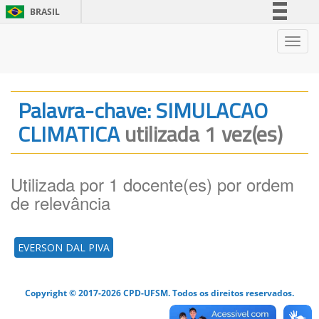
BRASIL
Simplifique!
Nave
Comunica BR
Participe
Acesso à informação
Palavra-chave: SIMULACAO
Legislação
CLIMATICA
utilizada 1 vez(es)
Canais
Utilizada por 1 docente(es) por ordem
de relevância
EVERSON DAL PIVA
Copyright © 2017-2026 CPD-UFSM. Todos os direitos reservados.