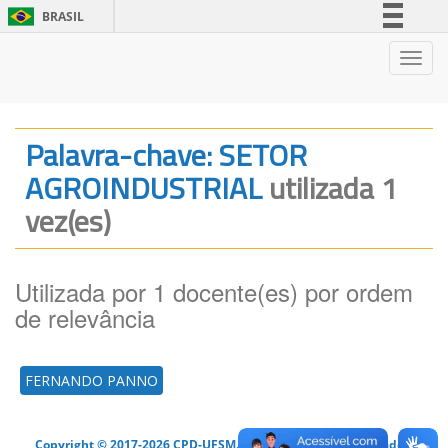
BRASIL
Simplifique!
Nave
Comunica BR
Participe
Acesso à informação
Palavra-chave: SETOR
Legislação
AGROINDUSTRIAL
utilizada 1
Canais
vez(es)
Utilizada por 1 docente(es) por ordem
de relevância
FERNANDO PANNO
Copyright © 2017-2026 CPD-UFSM. Todos os direitos reservados.