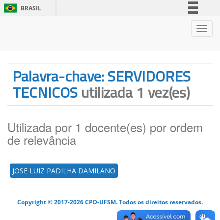
BRASIL
Simplifique!
Nave
Comunica BR
Participe
Acesso à informação
Palavra-chave: SERVIDORES
Legislação
TECNICOS
utilizada 1 vez(es)
Canais
Utilizada por 1 docente(es) por ordem
de relevância
JOSE LUIZ PADILHA DAMILANO
Copyright © 2017-2026 CPD-UFSM. Todos os direitos reservados.