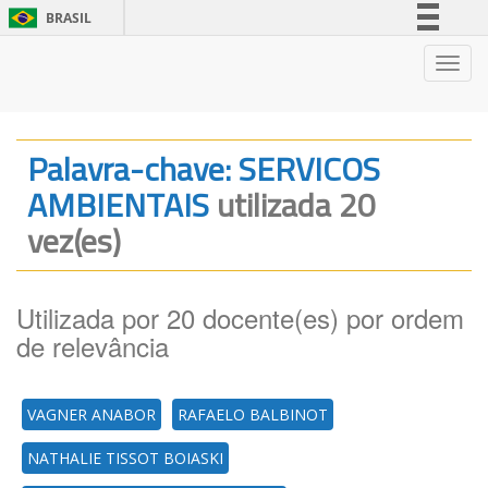
BRASIL
Simplifique!
Nave
Comunica BR
Participe
Acesso à informação
Palavra-chave: SERVICOS
Legislação
AMBIENTAIS
utilizada 20
Canais
vez(es)
Utilizada por 20 docente(es) por ordem
de relevância
VAGNER ANABOR
RAFAELO BALBINOT
NATHALIE TISSOT BOIASKI