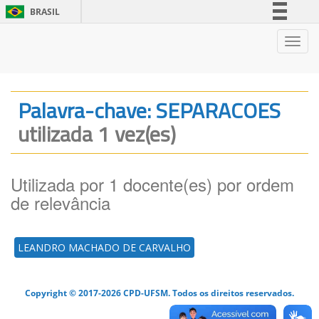
BRASIL
Simplifique!
Nave
Comunica BR
Participe
Acesso à informação
Palavra-chave: SEPARACOES
Legislação
utilizada 1 vez(es)
Canais
Utilizada por 1 docente(es) por ordem
de relevância
LEANDRO MACHADO DE CARVALHO
Copyright © 2017-2026 CPD-UFSM. Todos os direitos reservados.