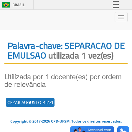
BRASIL
Simplifique!
Nave
Comunica BR
Participe
Acesso à informação
Palavra-chave: SEPARACAO DE
Legislação
EMULSAO
utilizada 1 vez(es)
Canais
Utilizada por 1 docente(es) por ordem
de relevância
CEZAR AUGUSTO BIZZI
Copyright © 2017-2026 CPD-UFSM. Todos os direitos reservados.