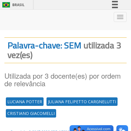
BRASIL
Simplifique!
Nave
Comunica BR
Participe
Acesso à informação
Palavra-chave: SEM
utilizada 3
Legislação
vez(es)
Canais
Utilizada por 3 docente(es) por ordem
de relevância
LUCIANA POTTER
JULIANA FELIPETTO CARGNELUTTI
CRISTIANO GIACOMELLI