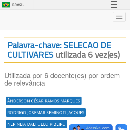
BRASIL
Simplifique!
Nave
Comunica BR
Participe
Acesso à informação
Palavra-chave: SELECAO DE
Legislação
CULTIVARES
utilizada 6 vez(es)
Canais
Utilizada por 6 docente(es) por ordem
de relevância
ÂNDERSON CÉSAR RAMOS MARQUES
RODRIGO JOSEMAR SEMINOTI JACQUES
NERINEIA DALFOLLO RIBEIRO