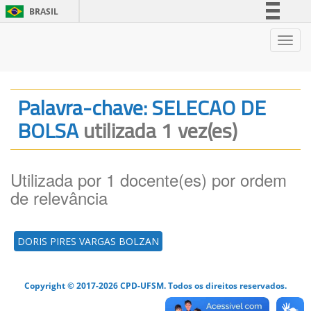
BRASIL
Simplifique!
Nave
Comunica BR
Participe
Acesso à informação
Palavra-chave: SELECAO DE
Legislação
BOLSA
utilizada 1 vez(es)
Canais
Utilizada por 1 docente(es) por ordem
de relevância
DORIS PIRES VARGAS BOLZAN
Copyright © 2017-2026 CPD-UFSM. Todos os direitos reservados.